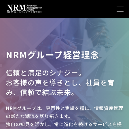
メニ
NRMグループ経営理念
信頼と満足のシナジー。
お客様の声を導きとし、社員を育
み、信頼で結ぶ未来。
NRMグループは、専門性と実績を糧に、情報資産管理
の新たな潮流を切り拓きます。
独自の知見を活かし、常に進化を続けるサービスを提